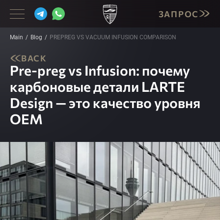
ЗАПРОС
Main
Blog
PREPREG VS VACUUM INFUSION COMPARISON
BACK
Pre-preg vs Infusion: почему
BMW
карбоновые детали LARTE
MERCEDES
Design — это качество уровня
PORSCHE
OEM
LAMBORGHINI
CADILLAC
INFINITI
CORVETTE
MASERATI