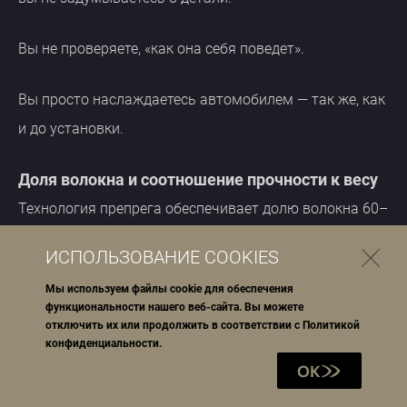
Вы не проверяете, «как она себя поведет».
Вы просто наслаждаетесь автомобилем — так же, как
и до установки.
Доля волокна и соотношение прочности к весу
Технология препрега обеспечивает долю волокна 60–
70%, тогда как при вакуумной инфузии этот
ИСПОЛЬЗОВАНИЕ COOKIES
показатель составляет 45–55%. Более высокая
Мы используем файлы cookie для обеспечения
концентрация волокна напрямую повышает
функциональности нашего веб-сайта. Вы можете
соотношение прочности к весу, позволяя создавать
отключить их или продолжить в соответствии с
Политикой
конфиденциальности
.
более легкие и жесткие детали, устойчивые к
OK
динамическим нагрузкам.