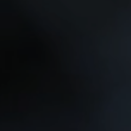
TESLA
BENTLEY