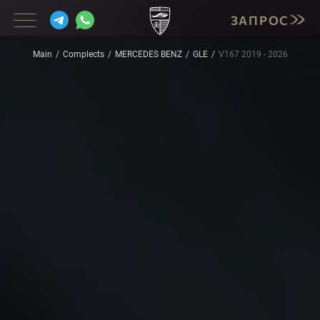
ЗАПРОС
Main
Complects
MERCEDES BENZ
GLE
V167 2019 - 2026
BMW
MERCEDES
PORSCHE
LAMBORGHINI
CADILLAC
INFINITI
CORVETTE
MASERATI