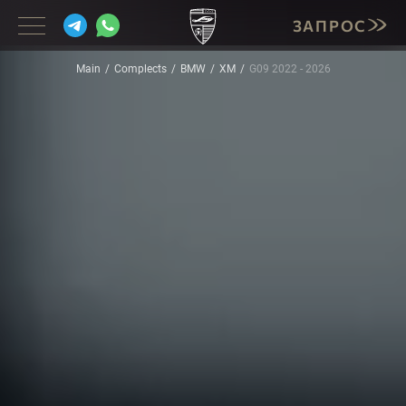
ЗАПРОС
Main
Complects
BMW
XM
G09 2022 - 2026
BMW
MERCEDES
PORSCHE
LAMBORGHINI
CADILLAC
INFINITI
CORVETTE
MASERATI