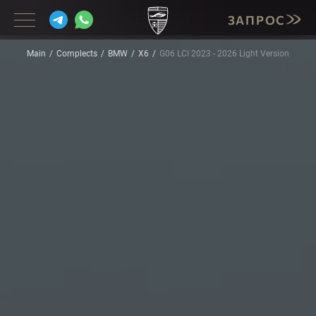
ЗАПРОС
Main
Complects
BMW
X6
G06 LCI 2023 - 2026 Light Version
BMW
MERCEDES
PORSCHE
LAMBORGHINI
CADILLAC
INFINITI
CORVETTE
MASERATI