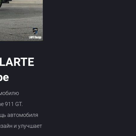
 LARTE
pe
омобилю
e 911 GT.
ощь автомобиля
изайн и улучшает