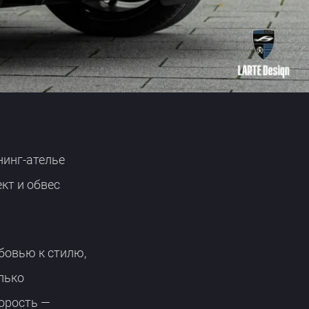
нинг-ателье
кт и обвес
бовью к стилю,
лько
корость —