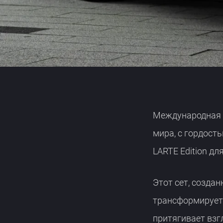
GT 43
V-CLASS
Международная
мира, с гордост
LARTE Edition дл
Этот сет, созда
трансформирует 
притягивает взг