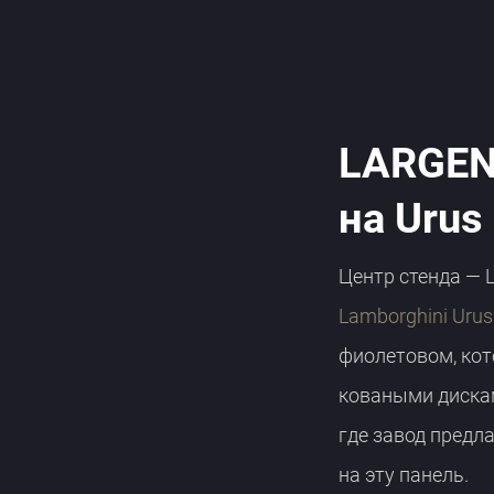
LARGEN
на Urus
Центр стенда — 
Lamborghini Urus
фиолетовом, кот
коваными дискам
где завод предла
на эту панель.