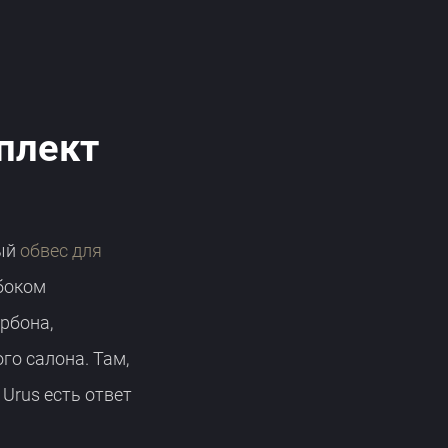
плект
вый
обвес для
боком
рбона,
о салона. Там,
 Urus есть ответ