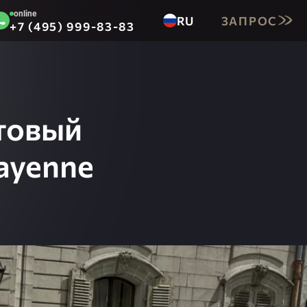
online
RU
ЗАПРОС
+7 (495) 999-83-83
EN
DE
товый
ayenne