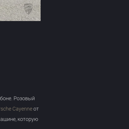
рбоне. Розовый
rsche Cayenne
от
машине, которую