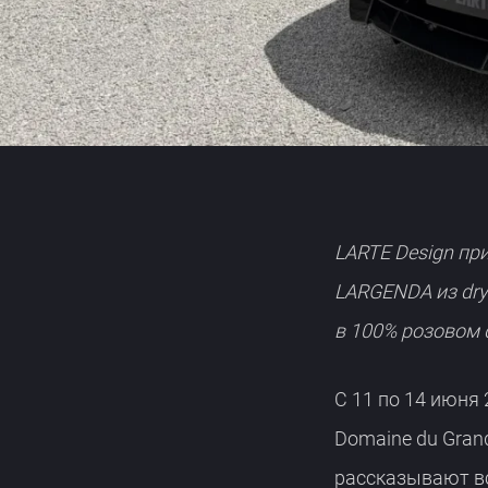
GT 43
V-CLASS
LARTE Design пр
LARGENDA из dry
в 100% розовом 
С 11 по 14 июня 
Domaine du Gran
рассказывают всё