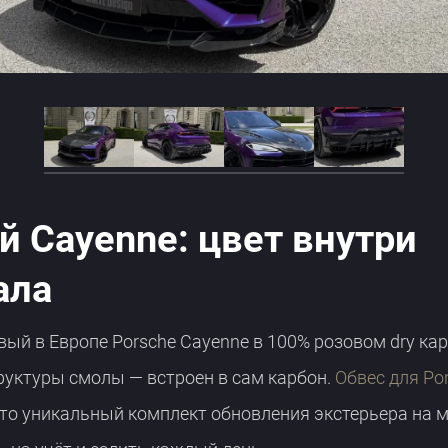
 Cayenne: цвет внутри
ала
вый в Европе Porsche Cayenne в 100% розовом dry ка
руктуры смолы — встроен в сам карбон.
Обвес для Po
это уникальный комплект обновления экстерьера на 