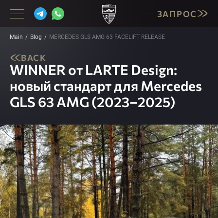
ЗАПРОС
Main
Blog
MERCEDES GLS AMG 63 FACELIFT RELEASE
BACK
WINNER от LARTE Design:
BMW
новый стандарт для Mercedes
MERCEDES
GLS 63 AMG (2023–2025)
PORSCHE
LAMBORGHINI
CADILLAC
INFINITI
CORVETTE
MASERATI