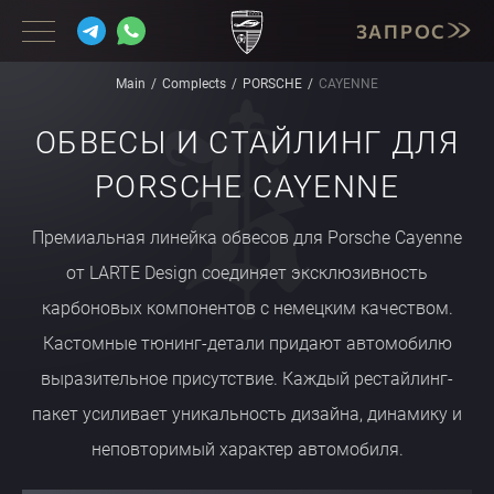
ЗАПРОС
Main
Complects
PORSCHE
CAYENNE
ОБВЕСЫ И СТАЙЛИНГ ДЛЯ
BMW
PORSCHE CAYENNE
MERCEDES
Премиальная линейка обвесов для Porsche Cayenne
PORSCHE
от LARTE Design соединяет эксклюзивность
LAMBORGHINI
карбоновых компонентов с немецким качеством.
CADILLAC
Кастомные тюнинг-детали придают автомобилю
выразительное присутствие. Каждый рестайлинг-
INFINITI
пакет усиливает уникальность дизайна, динамику и
CORVETTE
неповторимый характер автомобиля.
MASERATI