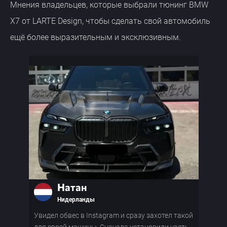
Мнения владельцев, которые выбрали тюнинг BMW
X7 от LARTE Design, чтобы сделать свой автомобиль
ещё более выразительным и эксклюзивным.
Натан
Нидерланды
Увидел обвес в Instagram и сразу захотел такой
Я д
для своей машины. Сначала установили часть
буд