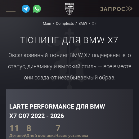
ЗАПРОС
Main
Complects
BMW
X7
ТЮНИНГ ДЛЯ BMW X7
BMW
Эксклюзивный тюнинг BMW X7 подчеркнет его
MERCEDES
статус, динамику и высокий стиль — все вместе
PORSCHE
они создают незабываемый образ.
LAMBORGHINI
CADILLAC
LARTE PERFORMANCE ДЛЯ BMW
INFINITI
X7 G07 2022 - 2026
CORVETTE
11
8
7
MASERATI
Деталей
Дней доставка
Часов установка