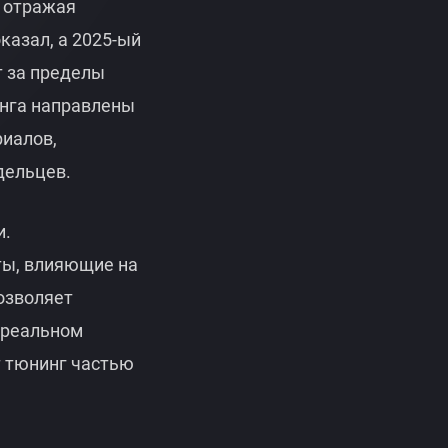
 отражая
казал, а 2025-ый
 за пределы
нга направлены
иалов,
дельцев.
и.
ты, влияющие на
озволяет
 реальном
т тюнинг частью