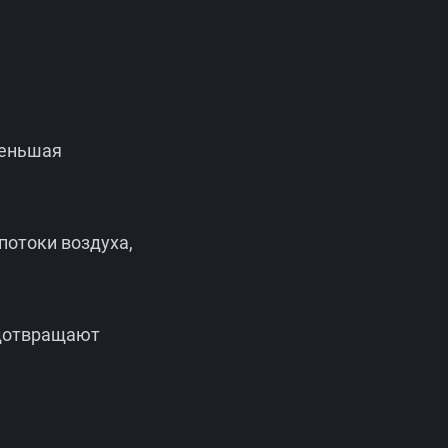
меньшая
потоки воздуха,
едотвращают