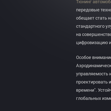
Тюнинг автомоб
G05 2019 - 2023
V-CLASS
GLE 63
передовые техно
W463A 2024 - 2026
INFINITI
обещает стать 
X5
GLE
стандартного у
W463 2018 - 2024
на совершенств
CORVETTE
X4
G 63
цифровизацию и
X290 2024 - 2026
X3
MASERATI
Особое внимание
G
X290 2019 - 2024
Аэродинамическ
управляемость и
GT 63
TESLA
проектировать и
времени". Устой
GT 53
BENTLEY
глобальных изм