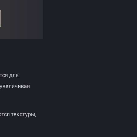
тся для
 увеличивая
тся текстуры,