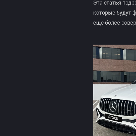
GT 43
Эта статья под
которые будут 
еще более сове
V-CLASS