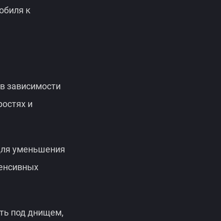
обиля к
 в зависимости
ростях и
для уменьшения
тенсивных
ть под днищем,